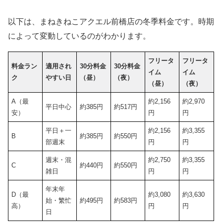
以下は、まねきねこアクエル前橋店の冬季料金です。時期
によって変動しているのがわかります。
フリータ
フリータ
料金ラン
適用され
30分料金
30分料金
イム
イム
ク
やすい日
（昼）
（夜）
（昼）
（夜）
A（最
約2,156
約2,970
平日中心
約385円
約517円
安）
円
円
平日＋一
約2,156
約3,355
B
約385円
約550円
部週末
円
円
週末・混
約2,750
約3,355
C
約440円
約550円
雑日
円
円
年末年
D（最
約3,080
約3,630
始・繁忙
約495円
約583円
高）
円
円
日