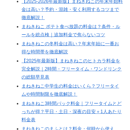
【2025-2026年最新版】まねきねこの年末年始料
金は高い？予約・混雑・安く利用するコツまで
徹底解説！
まねきねこ ポテト食べ放題の料金は？条件・ル
ールを総点検｜追加料金で焦らないコツ
まねきねこの冬料金は高い？年末年始に一番お
得な時間帯を徹底解説
【2025年最新版】まねきねこのヒトカラ料金を
完全解説｜2時間・フリータイム・ワンドリンク
の総額早見表
まねきねこ中学生の料金はいくら？フリータイ
ムや時間制限を徹底解説！
まねきねこ3時間パック料金｜フリータイムとど
っちが得？平日・土日・深夜の目安＋1人あたり
料金表
まねきねこのまふとは？料金・何時から使え