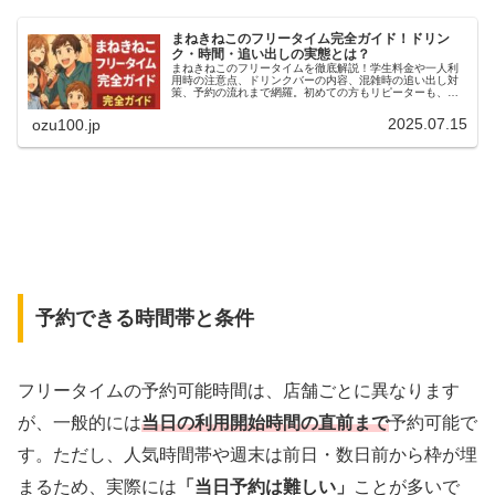
まねきねこのフリータイム完全ガイド！ドリン
ク・時間・追い出しの実態とは？
まねきねこのフリータイムを徹底解説！学生料金や一人利
用時の注意点、ドリンクバーの内容、混雑時の追い出し対
策、予約の流れまで網羅。初めての方もリピーターも、こ
れを読めばお得に快適に楽しめるコツがわかります！
2025.07.15
ozu100.jp
予約できる時間帯と条件
フリータイムの予約可能時間は、店舗ごとに異なります
が、一般的には
当日の利用開始時間の直前まで
予約可能で
す。ただし、人気時間帯や週末は前日・数日前から枠が埋
まるため、実際には
「当日予約は難しい」
ことが多いで