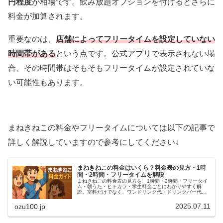
円程度
が相場です。飲み放題オプションを付けるとさらに
料金が加算されます。
重要なのは、
店舗によってフリータイムを設定していない
時間帯がある
という点です。公式アプリで表示されない場
合、その時間帯はそもそもフリータイムが設定されていな
い可能性もあります。
まねきねこの料金やフリータイムについては以下の記事で
詳しく解説していますので参考にしてください↓
まねきねこの料金はいくら？料金表の見方・1時
間・2時間・フリータイムを解説
まねきねこの料金表の見方を、1時間・2時間・フリータイ
ム・朝うた・ヒトカラ・学生料金ごとにわかりやすく解
説。室料だけでなく、ワンドリンク代・ドリンクバー代・
土日祝・夏休みなどの特別料金の確認ポイントも紹介しま
す。
2025.07.11
ozu100.jp